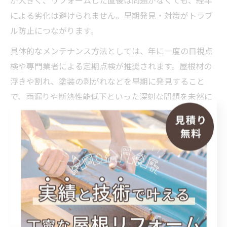
が大きく、リフォームした直後は問題がなくても、経年
による劣化は避けられません。早期発見・対策がトラブ
ル防止につながります。
具体的なメンテナンス方法としては、年に一度の目視点
検や専門業者による定期点検が推奨されます。屋根材の
浮きや割れ、塗装の剥がれなどを早期に発見すること
で、雨漏りや断熱性能低下といった深刻な問題を未然に
防ぐことができます。実際に「リフォーム後も点検を続
けたことで大きなトラブルを回避できた」という声も多
く寄せられています。
屋根リフォームをしたからといって安心しきらず、定期
的なメンテナンスを計画的に実施することが、住まいを
守る最善策です。業者によるアフターサポートや保証内
容も事前に確認しておくと安心です。