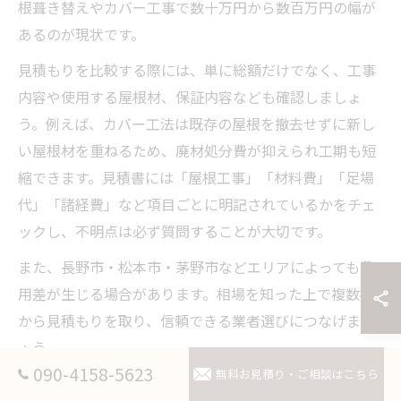
根葺き替えやカバー工事で数十万円から数百万円の幅が
あるのが現状です。
見積もりを比較する際には、単に総額だけでなく、工事
内容や使用する屋根材、保証内容なども確認しましょ
う。例えば、カバー工法は既存の屋根を撤去せずに新し
い屋根材を重ねるため、廃材処分費が抑えられ工期も短
縮できます。見積書には「屋根工事」「材料費」「足場
代」「諸経費」など項目ごとに明記されているかをチェ
ックし、不明点は必ず質問することが大切です。
また、長野市・松本市・茅野市などエリアによっても費
用差が生じる場合があります。相場を知った上で複数社
から見積もりを取り、信頼できる業者選びにつなげまし
ょう。
090-4158-5623
無料お見積り・ご相談はこちら
予算内で品質を保つリフォームの考え方