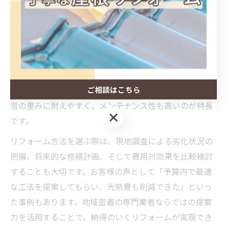
住環境に適したリフォーム方法の選び方
長野県の住環境に適した屋根リフォーム方法を選ぶに
は、地域特有の気候や住宅の構造、予算などを総合的に
考慮することが重要です。降雪や寒暖差の大きさを踏ま
え、耐雪性や断熱性に優れた屋根材や工法を選択しまし
ご相談はこちら
ょう。例えば、カバー工法や金属屋根への葺き替えは、
雪の重みに耐えやすく、メンテナンス性も高いのが特長
ご相談はこちら
です。
リフォーム方法を選ぶ際は、現地調査による劣化状況の
把握、将来的な修繕計画、そして費用対効果を比較検討
することも大切です。お客様の声として「予算内で最適
な工法を提案してもらい、光熱費も削減できた」といっ
た事例もあります。地域密着の専門業者ならではの提案
力を活用することで、納得のいくリフォームが実現でき