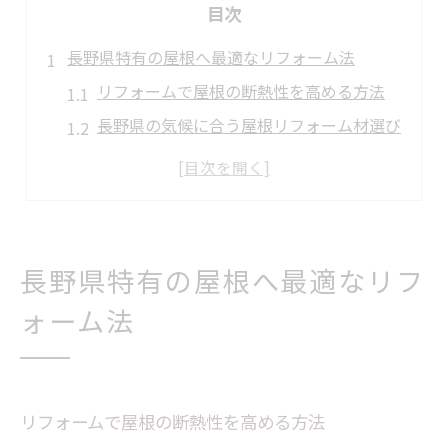
目次
長野県特有の屋根へ最適なリフォーム法
リフォームで屋根の断熱性を高める方法
長野県の気候に合う屋根リフォーム材選び
リフォーム前に知る屋根の劣化サイン
屋根リフォームが住まいにもたらす価値
長野県の寒冷地対策とリフォーム注意点
屋根リフォームで住まいを守る秘訣
長野県特有の屋根へ最適なリフ
リフォームで家の耐久性が向上する理由
ォーム法
屋根リフォームが防水・断熱に与える効果
住まいを長持ちさせるリフォーム術とは
リフォーム後のメンテナンスが重要な訳
リフォームで屋根の断熱性を高める方法
住環境に適したリフォーム方法の選び方