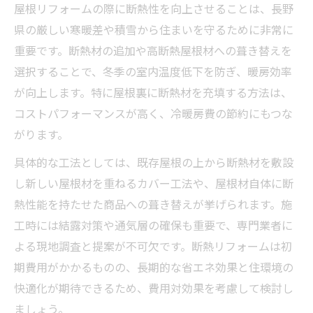
屋根リフォームの際に断熱性を向上させることは、長野
気候対策なら長野県の屋根リフォーム
県の厳しい寒暖差や積雪から住まいを守るために非常に
雪や雨に強い屋根リフォーム材の選定
重要です。断熱材の追加や高断熱屋根材への葺き替えを
リフォームで実現する断熱・遮熱対策
選択することで、冬季の室内温度低下を防ぎ、暖房効率
長野県の気候リスクに備えるリフォーム
が向上します。特に屋根裏に断熱材を充填する方法は、
劣化を防ぐ屋根リフォームの工夫
コストパフォーマンスが高く、冷暖房費の節約にもつな
気候変化に合わせたリフォーム事例紹介
がります。
リフォーム選びで迷う方へ屋根工法案内
具体的な工法としては、既存屋根の上から断熱材を敷設
リフォーム工法別の特徴と選び方
し新しい屋根材を重ねるカバー工法や、屋根材自体に断
屋根カバー工法と葺き替えリフォーム解説
熱性能を持たせた商品への葺き替えが挙げられます。施
工時には結露対策や通気層の確保も重要で、専門業者に
リフォームのメリット・デメリット比較
よる現地調査と提案が不可欠です。断熱リフォームは初
工法選択で費用を抑えるリフォーム法
期費用がかかるものの、長期的な省エネ効果と住環境の
リフォーム業者選びで失敗しないコツ
快適化が期待できるため、費用対効果を考慮して検討し
屋根リフォーム費用の不安を解消するコツ
ましょう。