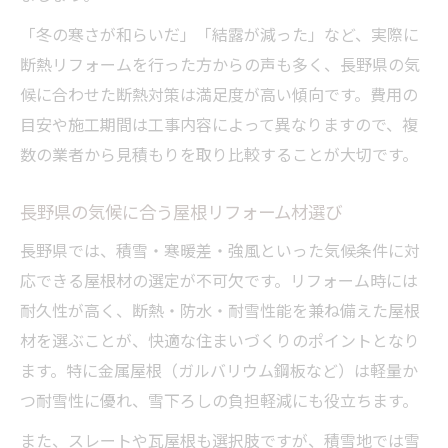
リフォーム費用相場と見積もりの見方
「冬の寒さが和らいだ」「結露が減った」など、実際に
予算内で品質を保つリフォームの考え方
断熱リフォームを行った方からの声も多く、長野県の気
費用を左右するリフォーム工法の違い
候に合わせた断熱対策は満足度が高い傾向です。費用の
リフォーム費用で失敗しないための対策
目安や施工期間は工事内容によって異なりますので、複
補助金や助成制度を活用したリフォーム
数の業者から見積もりを取り比較することが大切です。
長持ち屋根へ導く実践的リフォーム術
長野県の気候に合う屋根リフォーム材選び
耐久性重視のリフォーム材料と選定法
リフォームで実現する長寿命な屋根環境
長野県では、積雪・寒暖差・強風といった気候条件に対
応できる屋根材の選定が不可欠です。リフォーム時には
屋根リフォーム後の正しいケア方法
耐久性が高く、断熱・防水・耐雪性能を兼ね備えた屋根
屋根リフォームで防ぐ劣化と雨漏り対策
材を選ぶことが、快適な住まいづくりのポイントとなり
長期視点で選ぶリフォームのコツ
ます。特に金属屋根（ガルバリウム鋼板など）は軽量か
つ耐雪性に優れ、雪下ろしの負担軽減にも役立ちます。
また、スレートや瓦屋根も選択肢ですが、積雪地では雪