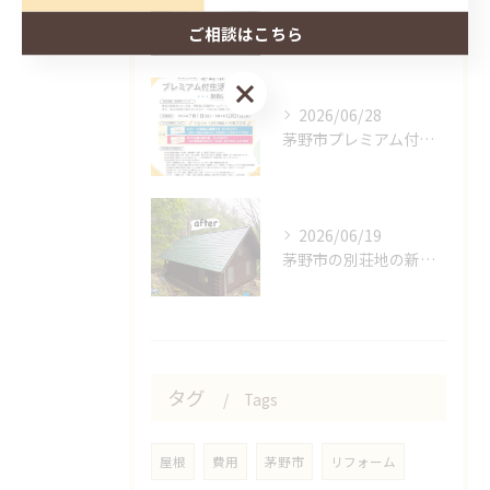
茅野市で屋根カバー工事👷
ご相談はこちら
ご相談はこちら
2026/06/28
茅野市プレミアム付き応援券の取扱店になりました🌟
2026/06/19
茅野市の別荘地の新しい屋根完成しました🍀
タグ
Tags
屋根
費用
茅野市
リフォーム