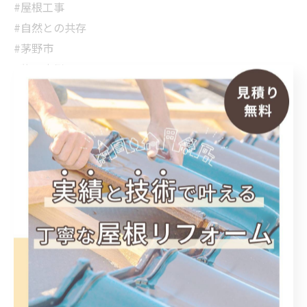
#屋根工事
#自然との共存
#茅野市
#施工事例
#屋根カバー工事
< 前のページ
一覧に戻る
次のページ >
関連タグ