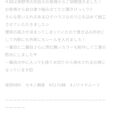
今回は茅野市の別荘のお客様からご依頼頂きました！
お客様から自分達で組み立てたと聞きびっくり‼️
そんな思い入れのあるログハウスなので心を込めて施工
させていただきました☺️
煙突の高さが決まってしまっていたので巻き込み形状に
して内側にも外側にもシールを入れました！
一層目と二層目さらに雨仕舞いカラーも制作して三重の
防水にしました☔️
一層目の中に入っても捨て水切りから排水される仕様に
なっています🙆
使用材料 セキノ興産 KS17H緑 4-1ワイドルーフ
ーーーーーーーーーーーーーーーーーーーーーーーーー
ーーーーー